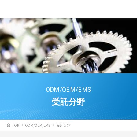
ODM/OEM/EMS
受託分野
TOP
ODM/OEM/EMS
受託分野
home
chevron_right
chevron_right